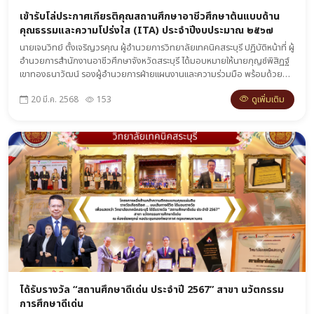
เข้ารับโล่ประกาศเกียรติคุณสถานศึกษาอาชีวศึกษาต้นแบบด้าน
คุณธรรมและความโปร่งใส (ITA) ประจำปีงบประมาณ ๒๕๖๗
นายเจนวิทย์ ตั้งเจริญวรคุณ ผู้อำนวยการวิทยาลัยเทคนิคสระบุรี ปฏิบัติหน้าที่ ผู้
อำนวยการสำนักงานอาชีวศึกษาจังหวัดสระบุรี ได้มอบหมายให้นายกุญช์พิสิฏฐ์
เขาทองธนาวัฒน์ รองผู้อำนวยการฝ่ายแผนงานและความร่วมมือ พร้อมด้วย
นายกิตติชัย ทองดี หัวหน้างานศูนย์ข้อมูลฯ เข้ารับโล่ประกาศเกียรติคุณสถาน
ดูเพิ่มเติม
20 มี.ค. 2568
153
ศึกษาอาชีวศึกษาต้นแบบด้านคุณธรรมและความโปร่งใสในการดำเนินงาน ประจำ
ปีงบประมาณ พ.ศ. ๒๕๖๗ ภายใต้โครงการเสริมสร้างคุณธรรม จริยธรรม และธร
รมาภิบาลในสถานศึกษา แผนงานบูรณาการต่อต้านการทุจริตและประพฤติมิชอบ
โดยได้รับเกียรติจาก นายยศพล เวณุโกเศศ เลขาธิการคณะกรรมการการ
อาชีวศึกษา เป็นประธานในพิธี ณ หอประชุมคุรุสภา กระทรวงศึกษาธิการ
กรุงเทพมหานคร
ได้รับรางวัล “สถานศึกษาดีเด่น ประจำปี 2567” สาขา นวัตกรรม
การศึกษาดีเด่น