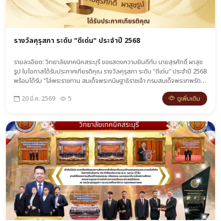
รางวัลคุรุสภา ระดับ "ดีเด่น" ประจำปี 2568
รายละเอียด: วิทยาลัยเทคนิคสระบุรี ขอแสดงความยินดีกับ นายสุรศักดิ์ ผาสุข
รูป ในโอกาสได้รับประกาศเกียรติคุณ รางวัลคุรุสภา ระดับ "ดีเด่น" ประจำปี 2568
พร้อมได้รับ "โล่พระราชทาน สมเด็จพระกนิษฐาธิราชเจ้า กรมสมเด็จพระเทพรัตน
ราชสุดาฯ สยามบรมราชกุมารี" และเข็มทองคำ เพื่อยกย่องเชิดชูเกียรติผู้
ดูเพิ่มเติม
20 มี.ค. 2569
5
ประกอบวิชาชีพทางการศึกษาที่มีผลงานดีเด่นระดับชาติ