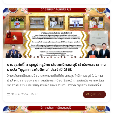
สำเร็จศักดิ์สิทธิ์
นายสุรศักดิ์ ผาสุขรูป ครูวิทยาลัยเทคนิคสระบุรี เข้ารับพระราชทาน
รางวัล "คุรุสภา ระดับดีเด่น" ประจำปี 2568
วิทยาลัยเทคนิคสระบุรี ขอแสดงความยินดีกับ นายสุรศักดิ์ ผาสุขรูป ในโอกาส
เข้าเฝ้าฯ ทูลละอองพระบาท สมเด็จพระกนิษฐาธิราชเจ้า กรมสมเด็จพระเทพรัตน
ราชสุดาฯ สยามบรมราชกุมารี เพื่อรับพระราชทานรางวัล "คุรุสภา ระดับดีเด่น"
ประจำปี 2568 ณ วังสระปทุม รางวัลนี้เป็นรางวัลอันทรงเกียรติระดับชาติที่มอบ
ดูเพิ่มเติม
31 มี.ค. 2569
20
ให้แก่ผู้ประกอบวิชาชีพทางการศึกษาที่มีมาตรฐานและจรรยาบรรณดีเด่น เพื่อเป็น
แบบอย่างที่ดีในการพัฒนาคุณภาพการศึกษาด้วยเทคโนโลยีอย่างต่อเนื่อง ซึ่งใน
ปีนี้มีผู้ได้รับรางวัลระดับดีเด่นเพียง 9 คนทั่วประเทศ ถือเป็นสิริมงคลและความ
ภาคภูมิใจอย่างยิ่งของชาวเทคนิคสระบุรี