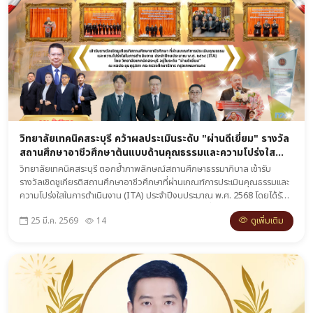
วิทยาลัยเทคนิคสระบุรี คว้าผลประเมินระดับ "ผ่านดีเยี่ยม" รางวัล
สถานศึกษาอาชีวศึกษาต้นแบบด้านคุณธรรมและความโปร่งใส
(ITA) ปีงบประมาณ 2568
วิทยาลัยเทคนิคสระบุรี ตอกย้ำภาพลักษณ์สถานศึกษาธรรมาภิบาล เข้ารับ
รางวัลเชิดชูเกียรติสถานศึกษาอาชีวศึกษาที่ผ่านเกณฑ์การประเมินคุณธรรมและ
ความโปร่งใสในการดำเนินงาน (ITA) ประจำปีงบประมาณ พ.ศ. 2568 โดยได้รับ
ผลการประเมินในระดับ "ผ่านดีเยี่ยม" พิธีมอบรางวัลจัดขึ้น ณ หอประชุมคุรุสภา
ดูเพิ่มเติม
25 มี.ค. 2569
14
กระทรวงศึกษาธิการ กรุงเทพมหานคร เพื่อยกย่องสถานศึกษาที่เป็นต้นแบบใน
การดำเนินงานอย่างซื่อสัตย์ โปร่งใส และตรวจสอบได้ ตามมาตรฐานของ
สำนักงานคณะกรรมการการอาชีวศึกษา