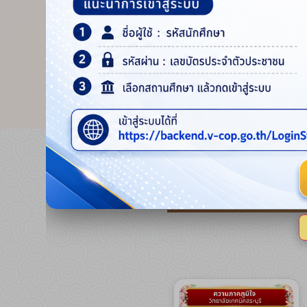
#สำนัก
ขั้นพื้น
#ส่วนรา
#cargi
#ฟุตบอ
#twspo
#YSPLI