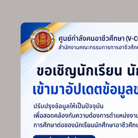
MATCH 
C
🔵 วิทยา
โรงเรียน
ขอบคุณท
หยาดเหงื
เราจะกลั
#วิทยาล
สระบุรี
#SARA
#CARG
#สมาคมก
#การกีฬ
สระบุรี