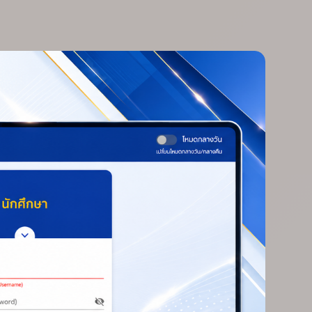
บุคลากรทางการศึกษา และนักเรียน
นักศึกษา
พิธีเปิดได้รับเกียรติจาก นายเจนวิทย์
ตั้งเจริญวรคุณ ผู้อำนวยการวิทยาลัย
เทคนิคสระบุรี ปฏิบัติหน้าที่ผู้อำนวยการ
สำนักงานอาชีวศึกษาจังหวัดสระบุรี
ระบบบริหารจัดการงาน
เป็นประธานในพิธี โดยมี นายปริญ
วิทยาลัยเทคนิคสระบุรี
สุทธิโชคธนากร หัวหน้างานอาคาร
RMS
สถานที่ ในนามผู้รับผิดชอบโครงการ
เป็นผู้กล่าวรายงานวัตถุประสงค์ของ
ระบบรวบรวมเกียรติ
การจัดงาน
บัตร
iCer
นายเจนวิทย์ ตั้งเจริญวรคุณ กล่าวว่า
การอบรมครั้งนี้มีความสำคัญอย่างยิ่ง
ต่อการปรับปรุงและพัฒนาดำเนินงาน
เรียนรู้ V-Net
LearnV-Net
ด้านความปลอดภัยของสถานศึกษา