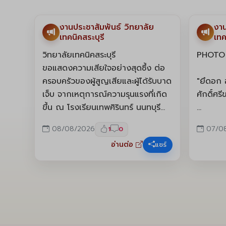
Facebook
Face
งานประชาสัมพันธ์ วิทยาลัย
งาน
เทคนิคสระบุรี
เทค
วิทยาลัยเทคนิคสระบุรี
PHOTO 
ขอแสดงความเสียใจอย่างสุดซึ้ง ต่อ
ครอบครัวของผู้สูญเสียและผู้ได้รับบาด
"ยึดอก 
เจ็บ จากเหตุการณ์ความรุนแรงที่เกิด
ศักดิ์ศร
ขึ้น ณ โรงเรียนเทพศิรินทร์ นนทบุรี
สพฐ. ขอส่งความห่วงใยและกำลังใจไป
เกมจบแต
08/08/2026
07/0
1
0
ยังครอบครัวผู้สูญเสีย ผู้ได้รับบาดเจ็บ
เทคนิคสระ
อ่านต่อ
แชร์
คณะครู นักเรียน และผู้ที่ได้รับผลกระ
สุดท้าย 
ทบจากเหตุการณ์ครั้งนี้
เสาไห้วิ
ทางในศ
CUP 202
รอบ... แ
พิสูจน์แ
อย่างแท้