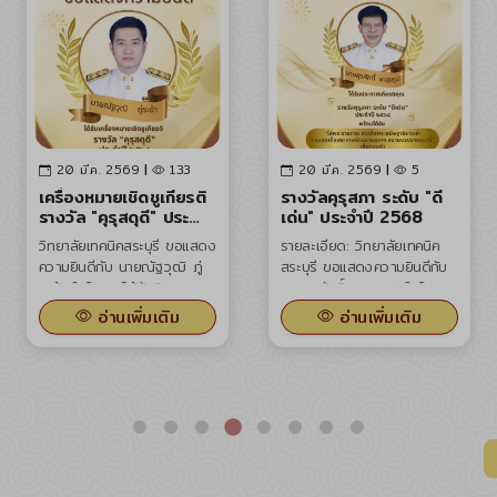
20 มี.ค. 2569
|
5
20 มี.ค. 2568
|
153
รางวัลคุรุสภา ระดับ "ดี
เข้ารับโล่ประกาศ
เด่น" ประจำปี 2568
เกียรติคุณสถานศึกษา
อาชีวศึกษาต้นแบบด้าน
รายละเอียด: วิทยาลัยเทคนิค
นายเจนวิทย์ ตั้งเจริญวรคุณ
คุณธรรมและความ
สระบุรี ขอแสดงความยินดีกับ
ผู้อำนวยการวิทยาลัยเทคนิค
โปร่งใส (ITA) ประจำ
นายสุรศักดิ์ ผาสุขรูป ในโอกาส
สระบุรี ปฏิบัติหน้าที่ ผู้อำนวย
ปีงบประมาณ ๒๕๖๗
ได้รับประกาศเกียรติคุณ รางวัล
การสำนักงานอาชีวศึกษา
อ่านเพิ่มเติม
อ่านเพิ่มเติม
คุรุสภา ระดับ "ดีเด่น" ประจำปี
จังหวัดสระบุรี ได้มอบหมายให้
2568 พร้อมได้รับ "โล่
นายกุญช์พิสิฏฐ์ เขาทองธนา
พระราชทาน สมเด็จพระกนิษฐา
วัฒน์ รองผู้อำนวยการฝ่าย
ธิราชเจ้า กรมสมเด็จพระเทพ
แผนงานและความร่วมมือ
รัตนราชสุดาฯ สยามบรมราช
พร้อมด้วยนายกิตติชัย ทองดี
กุมารี" และเข็มทองคำ เพื่อ
หัวหน้างานศูนย์ข้อมูลฯ เข้ารับ
ยกย่องเชิดชูเกียรติผู้ประกอบ
โล่ประกาศเกียรติคุณสถานศึกษา
วิชาชีพทางการศึกษาที่มีผลงาน
อาชีวศึกษาต้นแบบด้าน
ดีเด่นระดับชาติ
คุณธรรมและความโปร่งใสใน