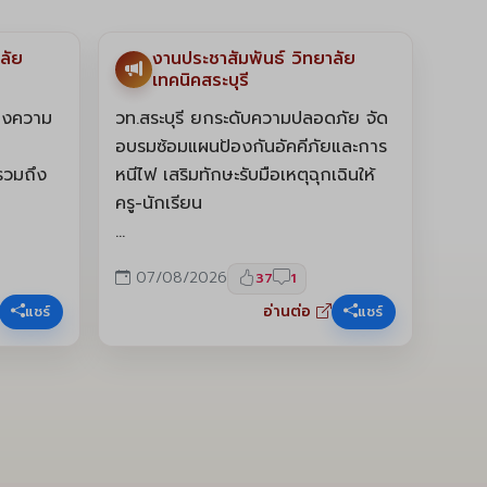
Facebook
ดูรูปเพิ่มเติม 12 รูป
ลัย
งานประชาสัมพันธ์ วิทยาลัย
เทคนิคสระบุรี
สดงความ
วท.สระบุรี ยกระดับความปลอดภัย จัด
อบรมซ้อมแผนป้องกันอัคคีภัยและการ
 รวมถึง
หนีไฟ เสริมทักษะรับมือเหตุฉุกเฉินให้
ครู-นักเรียน
วิทยาลัยเทคนิคสระบุรี จัด “โครงการ
07/08/2026
37
1
สถานศึกษาปลอดภัยภายใต้การอบรม
อ่านต่อ
แชร์
แชร์
้นช่วง
ป้องกันอัคคีภัยและการหนีไฟ ปีการ
ศึกษา 2569” เมื่อวันศุกร์ที่ 7
วยดี.
สิงหาคม พ.ศ. 2569 ณ โดมหน้าเสา
ธง (หน้าแผนกวิชาช่างยนต์) วิทยาลัย
นิค
เทคนิคสระบุรี เพื่อเตรียมความพร้อม
และเสริมสร้างทักษะการรับมือกับเหตุ
สดงความ
อัคคีภัยอย่างถูกวิธีให้แก่คณะครู