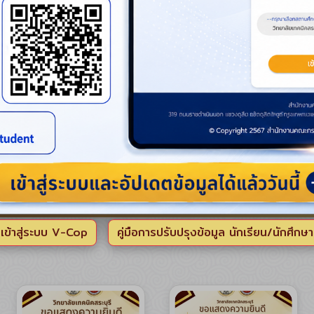
e-WorkLog
งานคณะกรรมการการศึกษา
ฐานจังหวัดสระบุรี
ชการจังหวัดสระบุรี
ระบบบริหารงานงบ
ประมาณ
llyouthcup
MyPSD
ลมัธยม #twsport
rtbrand
FE #YSPStreaminglive
รางวัล
แห่งความสำเร็จ
เข้าสู่ระบบ V-Cop
คู่มือการปรับปรุงข้อมูล นักเรียน/นักศึกษา