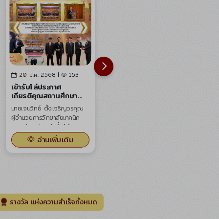
การอพยพหนีไฟ เพื่อให้ผู้เข้าร่วม
สามารถปฏิบัติตนได้อย่างถูกต้องและ
ปลอดภัยเมื่อเกิดเหตุฉุกเฉินจริง
การจัดโครงการในครั้งนี้ถือเป็นอีก
หนึ่งก้าวสำคัญในการสร้างสภาพ
11 มี.ค. 2568
|
57
1 เม.ย. 2569
|
5
แวดล้อมที่ปลอดภัยในสถานศึกษา
ได้รับรางวัล “สถานศึกษา
รางวัล "ผู้ทำคุณประโยชน์
ช่วยลดความเสี่ยงต่อชีวิตและ
ดีเด่น ประจำปี 2567”
ต่อการศึกษาจังหวัด
สาขา นวัตกรรมการ
สระบุรี" ประจำปี พ.ศ.
ทรัพย์สิน พร้อมทั้งสร้างความมั่นใจให้
โครงการหนึ่งล้านกล้าความดี
วิทยาลัยเทคนิคสระบุรี ขอแสดง
ศึกษาดีเด่น
2569
ตอบแทนคุณแผ่นดิน รางวัล
ความยินดีกับ นายกุญช์พิสิฏฐ์
แก่ผู้เรียนและบุคลากรทุกคน
เกียรติยศ ... บนเส้นทางชีวิต
เขาทองธนาวัฒน์ รองผู้อำนวย
ได้มอบรางวัล เพื่อแสดงว่า
การ ฝ่ายวิชาการ วิทยาลัย
อ่านเพิ่มเติม
อ่านเพิ่มเติม
วิทยาลัยเทคนิคสระบุรี ได้รับ
เทคนิคสระบุรี ในโอกาสเข้ารับ
#วิทยาลัยเทคนิคสระบุรี
รางวัล “สถานศึกษาดีเด่น
รางวัล "ผู้ทำคุณประโยชน์ต่อ
#สถานศึกษาปลอดภัย
ประจำปี 2567” สาขา
การศึกษาจังหวัดสระบุรี"
#อบรมดับเพลิง
นวัตกรรมการศึกษาดีเด่น ณ
ประจำปี พ.ศ. 2569 มอบโดย
ห้องชัยพฤกษ์ หอประชุม
สำนักงานศึกษาธิการจังหวัด
#ซ้อมหนีไฟ
กองทัพอากาศ
สระบุรี เนื่องในวันคล้ายวัน
#อาชีวศึกษา
กรุงเทพมหานคร
สถาปนากระทรวงศึกษาธิการ
รางวัล แห่งความสำเร็จทั้งหมด
ครบรอบ 134 ปี ณ หอประชุม
#เรียนดีมีความสุข
หลวงพ่อสำเร็จศักดิ์สิทธิ์