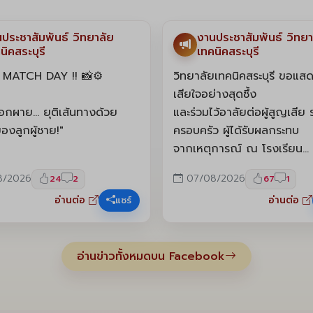
book
Facebook
ดูรูปเพิ่มเติม 12 รูป
ประชาสัมพันธ์ วิทยาลัย
งานประชาสัมพันธ์ วิทยา
นิคสระบุรี
เทคนิคสระบุรี
MATCH DAY !! 📸⚙️
วิทยาลัยเทคนิคสระบุรี ขอแ
เสียใจอย่างสุดซึ้ง
อกผาย... ยุติเส้นทางด้วย
และร่วมไว้อาลัยต่อผู้สูญเสีย
ีของลูกผู้ชาย!"
ครอบครัว ผู้ได้รับผลกระทบ
จากเหตุการณ์ ณ โรงเรียน
่ใจไม่เคยแพ้! "วิทยาลัย
เทพศิรินทร์ นนทบุรี
8/2026
07/08/2026
24
2
67
1
บุรี" สู้สุดชีวิตจนวินาที
อ่านต่อ
อ่านต่อ
แชร์
ก่อนพ่ายให้กับ "โรงเรียน
ขอส่งกำลังใจให้ทุกฝ่ายผ่านพ
มลวิทยานุกูล" 0-2 ยุติเส้น
เวลา
ึก SARABURI CARGILL
แห่งความยากลำบากนี้ไปได้ด้
อ่านข่าวทั้งหมดบน Facebook
6 ไว้เพียงเท่านี้ แม้จะตก
ต่ทุกหยาดเหงื่อบนพื้นสนามได้
#ร่วมไว้อาลัย #วิทยาลัยเทค
ล้วว่าพวกเราสู้ด้วยหัวใจสิงห์
สระบุรี
จริง! ⚙️💙
#เทพศิรินทร์นนทบุรี #ขอแ