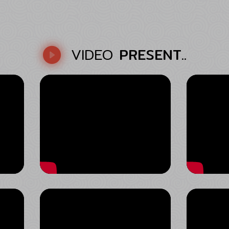
การดำเนินงาน ประจำ
ปีงบประมาณ พ.ศ. ๒๕๖๗
ภายใต้โครงการเสริมสร้าง
คุณธรรม จริยธรรม และธร
รมาภิบาลในสถานศึกษา แผนงา
VIDEO
PRESENT..
นบูรณาการต่อต้านการทุจริต
และประพฤติมิชอบ โดยได้รับ
เกียรติจาก นายยศพล เวณุโก
เศศ เลขาธิการคณะกรรมการ
การอาชีวศึกษา เป็นประธานใน
พิธี ณ หอประชุมคุรุสภา
กระทรวงศึกษาธิการ
กรุงเทพมหานคร