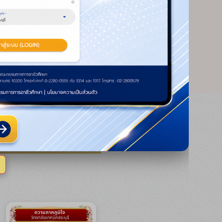
พร้อมทั้งแสดงความขอบคุณคณะ
วิทยากร ทีมงาน คณะครู และ
นักศึกษาทุกคนที่ตระหนักถึงความ
สำคัญและเสียสละเวลาเข้าร่วม
โครงการ
วัตถุประสงค์สำคัญของการอบรม
- สร้างความรู้ความเข้าใจ: มุ่งเน้นการ
ให้ความรู้เรื่องการป้องกันอัคคีภัยและ
การระงับเหตุเพลิงไหม้เบื้องต้น
- ฝึกทักษะการใช้อุปกรณ์: สาธิตและ
ฝึกปฏิบัติการใช้อุปกรณ์ดับเพลิงอย่าง
ถูกวิธีและปลอดภัย
-ซ้อมแผนอพยพ: จำลองสถานการณ์