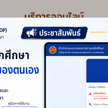
เสียใจ
บริการออนไลน์
RESULT | GROUP STAGE
ลัยเทคนิคสระบุรี 0 - 2
E-SERVICE
เสาไห้วิมลวิทยานุกูล 🔴
ุกพลังเชียร์ ขอบคุณทุก
ระบบบริหารสถานศึกษา
่อ...
ศธ.02 ออนไลน์
บมาแข็งแกร่งกว่าเดิม! 🔥⚡️
ัยเทคนิคสระบุรี #เทคนิค
ศูนย์เครือข่ายกำลังคน
อาชีวศึกษา
BURICARGILLCUP2026
V-Cop
ILL
ีฬาแห่งจังหวัดสระบุรี
ระบบลงชื่อทำงาน
าแห่งประเทศไทยจังหวัด
ออนไลน์